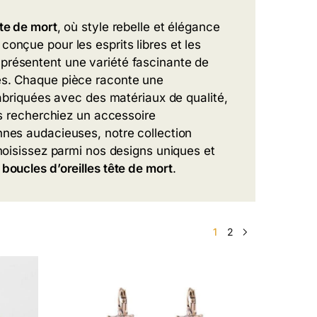
ête de mort
,
où style reb
elle et élégance
 con
çue pour les e
sprits libres et les
présentent une
variété fascinante de
és. Ch
aque pièce rac
onte une
abriquées avec des
matériaux de
qualité,
 recherchiez un access
oire
nnes audacieuses, notre collection
Choisissez par
mi nos designs
uniques et
s
boucles d’oreilles tête de mort
.
1
2