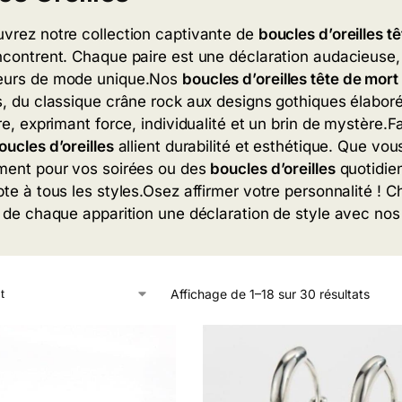
vrez notre collection capt
ivante de
boucles d’oreilles t
n
contrent. Chaque p
aire est une déc
laration audacieuse,
eurs de mode unique
.
Nos
boucles d’oreilles tête de mort
s, du class
ique crâne rock
aux designs goth
iques élabor
re,
exprimant force
, individualité et un
brin de myst
ère.
F
oucles d’oreilles
al
lient durabilité et
esthétique. Que
vous
ment
pour vos soirées ou
des
boucles d’oreilles
quot
idie
te à tous les styles.
Osez affirmer votre personn
alité ! 
s de chaque appar
ition une déc
laration de style avec
no
Affichage de 1–18 sur 30 résultats