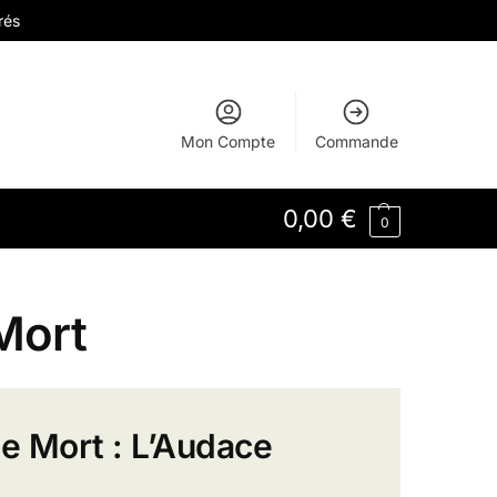
rés
Mon Compte
Commande
0,00
€
0
Mort
de Mort : L’Audace