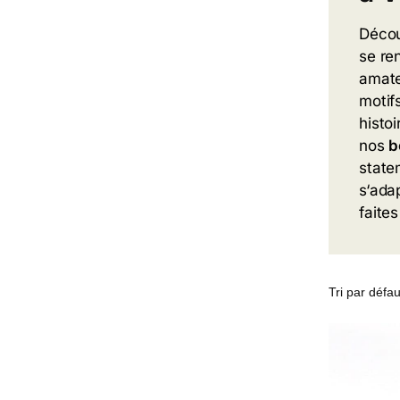
Décou
se re
am
at
mot
if
histoi
nos
b
state
s
‘adap
fa
ite