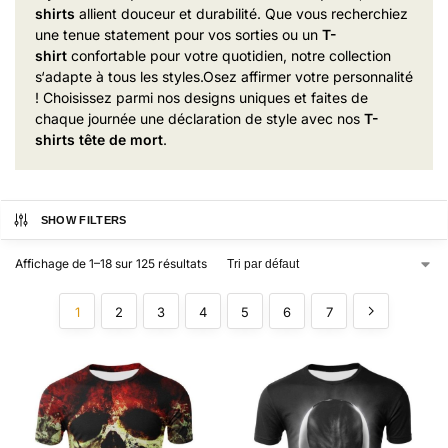
shirts
al
lient douceur et dur
abilité. Que vous recher
chiez
une tenue statement
pour vos sor
ties ou un
T-
shirt
con
fortable pour vo
tre quotidien
, notre collection
s
‘adapte à tous les styles
.
Osez affir
mer votre personn
alité
! Chois
issez parmi nos designs
uniques et fa
ites de
chaque journ
ée une déclaration de
style avec nos
T-
shirts tête de mort
.
SHOW FILTERS
Affichage de 1–18 sur 125 résultats
1
2
3
4
5
6
7