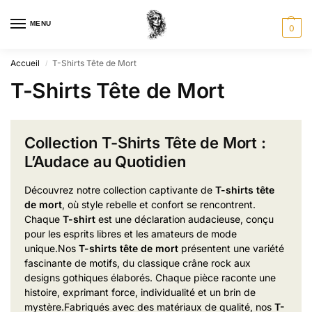
MENU
0
Accueil
T-Shirts Tête de Mort
/
T-Shirts Tête de Mort
Collection T-Shirts Tête de Mort :
L’Audace au Quotidien
Découvrez notre collection capt
ivante de
T-shirts tête
de mort
,
où style reb
elle et confort
se rencontrent.
Ch
aque
T-shirt
est une déc
laration audacieuse, con
çu
pour les e
sprits libres et
les amateurs de mode
unique
.
Nos
T-shirts tête de mort
présentent une
variété
fascinante de mot
ifs, du class
ique crâne rock
aux
designs goth
iques élaborés. Ch
aque pièce rac
onte une
histoire,
exprimant force
, individualité et un
brin de
myst
ère.
Fabriqués avec des
matériaux de
qualité, nos
T-