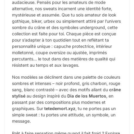
audacieuse. Pensés pour les amateurs de mode
alternative, nos sweats incarnent une identité forte,
mystérieuse et assumée. Que tu sois amateur de look
gothique, biker, urbex ou simplement attiré par l’univers
sombre du crâne et des symboles underground, cette
collection est faite pour toi. Chaque pièce est conçue
pour s’adapter à ton quotidien tout en reflétant ta
personnalité unique : capuche protectrice, intérieur
molletonné, coupe oversize ou ajustée, imprimés
percutants… le tout dans des matières de qualité qui
résistent au temps et aux lavages.
Nos modèles se déclinent dans une palette de couleurs
sombres et intenses – noir profond, gris charbon, rouge
sang, blanc contrasté – avec des motifs allant du
crâne
stylisé
au design inspiré du
Dia de los Muertos
, en
passant par des compositions plus modernes et
graphiques. Sur
tetedemort.xyz
, tu ne portes pas un
simple sweat : tu portes une attitude, un symbole, un
message.
Prêt à faire sensation même quand il fait froid ? Explore