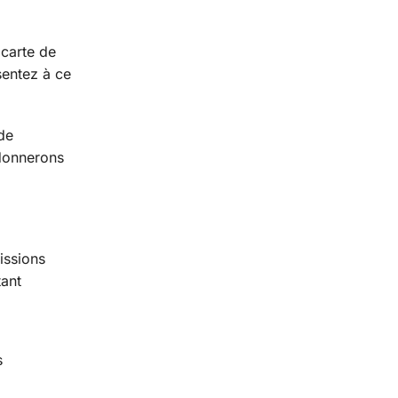
 carte de
sentez à ce
de
donnerons
issions
tant
s