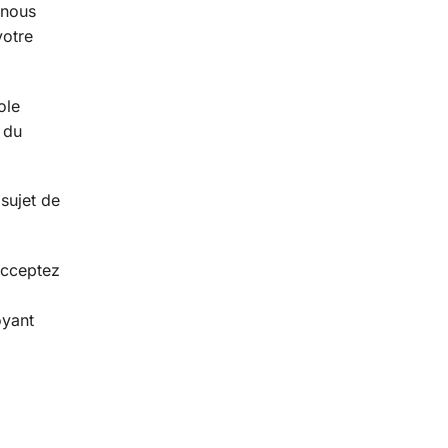
 nous
votre
ole
 du
sujet de
acceptez
oyant