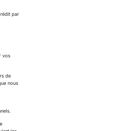
.
rédit par
r vos
rs de
 que nous
nels.
ne