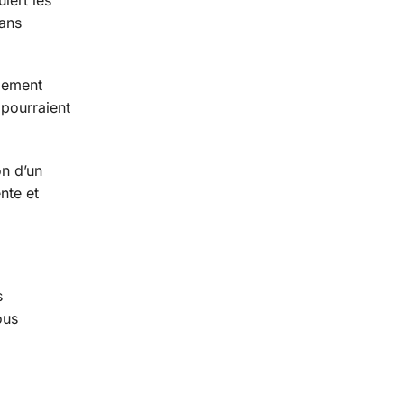
iert les
dans
aiement
 pourraient
on d’un
nte et
s
ous