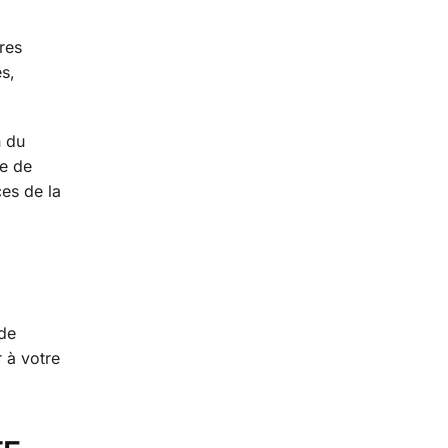
res
es,
n du
de de
ces de la
 de
 à votre