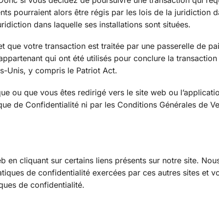
. Donc si vous décidez de poursuivre une transaction qui requ
ts pourraient alors être régis par les lois de la juridiction 
uridiction dans laquelle ses installations sont situées.
et que votre transaction est traitée par une passerelle de p
ppartenant qui ont été utilisés pour conclure la transaction
ts-Unis, y compris le Patriot Act.
que ou que vous êtes redirigé vers le site web ou l’applicati
tique de Confidentialité ni par les Conditions Générales de Ve
b en cliquant sur certains liens présents sur notre site. Nou
iques de confidentialité exercées par ces autres sites et v
ques de confidentialité.