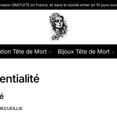
vraison GRATUITE en
France, et dans le monde entier en
10 jours ouv
tion Tête de Mort
Bijoux Tête de Mort
entialité
té
RECUEILLIS