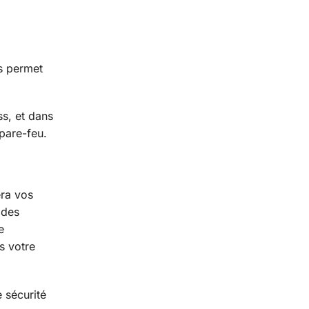
s permet
s, et dans
pare-feu.
era vos
 des
e
s votre
 sécurité