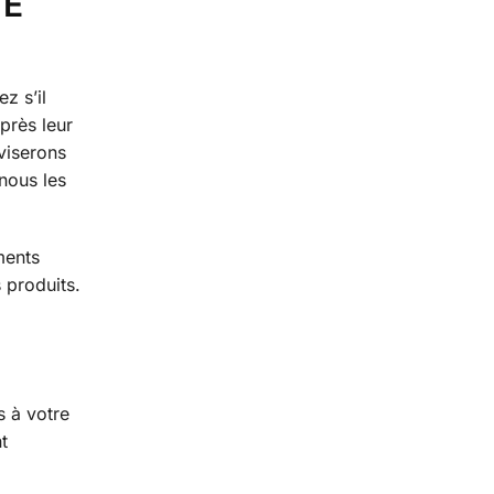
TE
z s’il
près leur
viserons
 nous les
ments
 produits.
s à votre
t