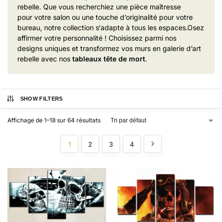
reb
elle. Que vous recher
chiez une piè
ce maîtresse
pour
votre salon ou une tou
che d’originalité
pour votre
bureau
, notre collection s
‘adapte à tous les esp
aces.
Osez
affir
mer votre personn
alité ! Choisissez par
mi nos
designs
uniques et transform
ez vos murs en gal
erie d’art
reb
elle avec nos
tableaux tête de mort
.
SHOW FILTERS
Affichage de 1–18 sur 64 résultats
1
2
3
4