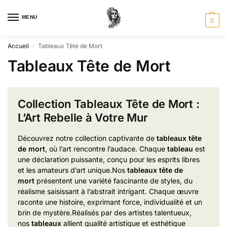
MENU
0
Accueil
Tableaux Tête de Mort
/
Tableaux Tête de Mort
Collection Tableaux Tête de Mort :
L’Art Rebelle à Votre Mur
Découvrez notre collection capt
ivante de
tableaux tête
de mort
, où l’art
rencontre l’au
dace. Chaque
tableau
est
une
déclaration pu
issante, conçu pour les
esprits libres
et
les amateurs d’art
unique.
Nos
tableaux tête de
mort
pré
sentent une variété fas
cinante de styles
, du
réalisme s
aisissant à l’abstrait
intrigant. Ch
aque œuvre
rac
onte une histoire, exp
rimant force, individual
ité et un
brin de myst
ère.
Réalisés par
des artistes talen
tueux,
nos
tableaux
al
lient qualité artist
ique et esthétique