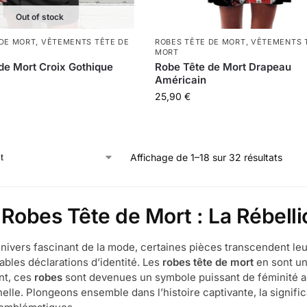
Out of stock
 DE MORT
,
VÊTEMENTS TÊTE DE
ROBES TÊTE DE MORT
,
VÊTEMENTS 
MORT
de Mort Croix Gothique
Robe Tête de Mort Drapeau
Américain
25,90
€
Affichage de 1–18 sur 32 résultats
 Robes Tête de Mort : La Rébelli
univers fascinant de la mode, certaines pièces transcendent le
tables déclarations d’identité. Les
robes tête de mort
en sont un
nt, ces
robes
sont devenues un symbole puissant de féminité au
elle. Plongeons ensemble dans l’histoire captivante, la signific