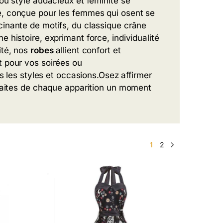
 où style audacieux et féminité se
, conçue pour les femmes qui osent se
cinante de motifs, du classique crâne
 histoire, exprimant force, individualité
ité, nos
robes
allient confort et
t pour vos soirées ou
s les styles et occasions.Osez affirmer
 faites de chaque apparition un moment
1
2