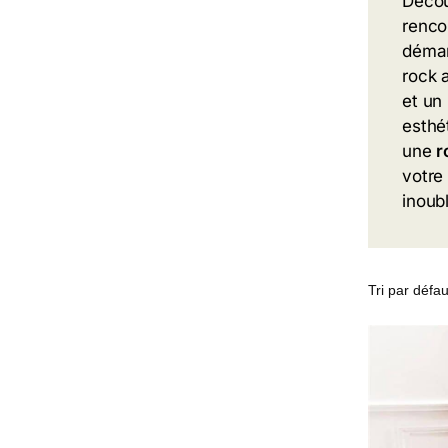
Décou
renco
déma
rock 
et un
esthé
une
r
votre
inoub