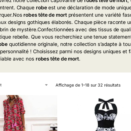
vrez notre collection captivante de
robes tête de mort
,
ntrent. Chaque
robe
est une déclaration de mode unique
rquer.Nos
robes tête de mort
présentent une variété fas
aux designs gothiques élaborés. Chaque pièce raconte une
 brin de mystère.Confectionnées avec des tissus de qual
tique rebelle. Que vous recherchiez une tenue statemen
obe
quotidienne originale, notre collection s’adapte à tou
 personnalité ! Choisissez parmi nos designs uniques et
liable avec nos
robes tête de mort
.
Affichage de 1–18 sur 32 résultats