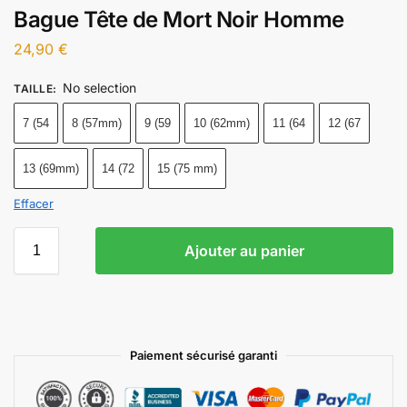
Bague Tête de Mort Noir Homme
24,90
€
No selection
TAILLE
:
7 (54
8 (57mm)
9 (59
10 (62mm)
11 (64
12 (67
13 (69mm)
14 (72
15 (75 mm)
Effacer
Ajouter au panier
Paiement sécurisé garanti