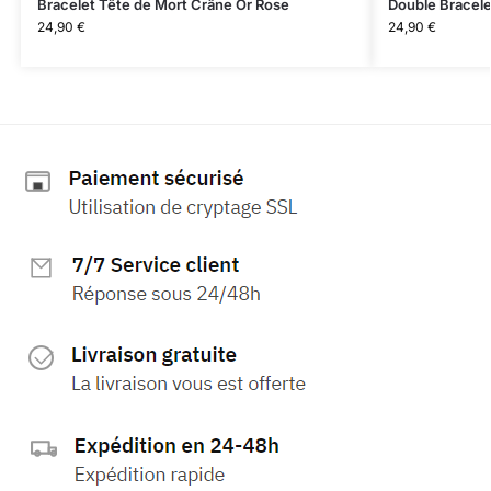
Bracelet Tête de Mort Crâne Or Rose
Double Bracele
24,90
€
24,90
€