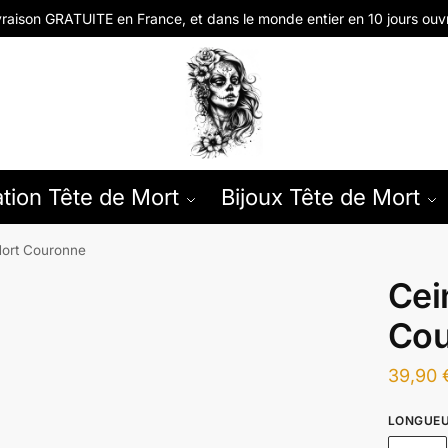
vraison GRATUITE en
France, et dans le monde entier en
10 jours ouv
tion Tête de Mort
Bijoux Tête de Mort
Mort Couronne
Cei
Cou
39,90
LONGUE