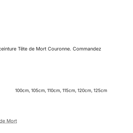
tre ceinture Tête de Mort Couronne. Commandez
100cm, 105cm, 110cm, 115cm, 120cm, 125cm
 de Mort