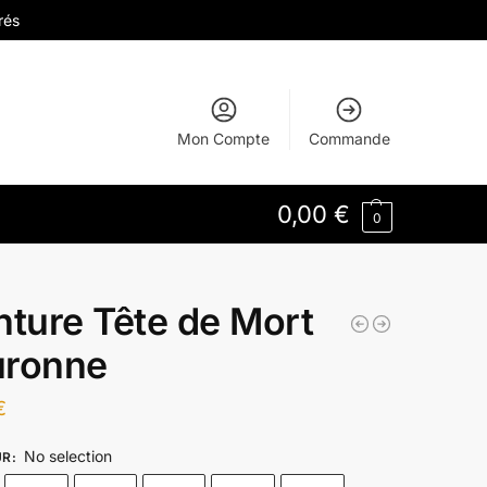
rés
Mon Compte
Commande
0,00
€
0
nture Tête de Mort
ronne
€
No selection
UR
: