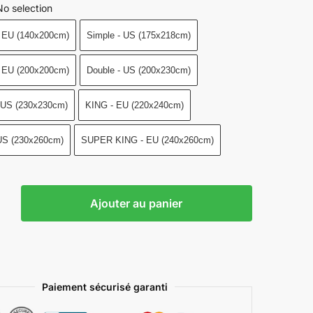
No selection
- EU (140x200cm)
Simple - US (175x218cm)
- EU (200x200cm)
Double - US (200x230cm)
 US (230x230cm)
KING - EU (220x240cm)
US (230x260cm)
SUPER KING - EU (240x260cm)
Ajouter au panier
Paiement sécurisé garanti