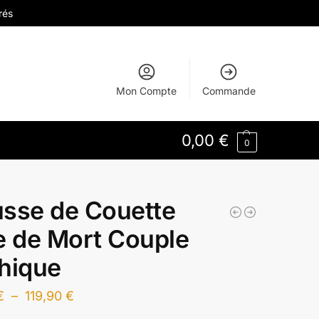
rés
Mon Compte
Commande
0,00
€
0
sse de Couette
e de Mort Couple
hique
€
–
119,90
€