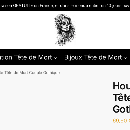
vraison GRATUITE en
France, et dans le monde entier en
10 jours ouv
tion Tête de Mort
Bijoux Tête de Mort
e Tête de Mort Couple Gothique
Hou
Têt
Got
69,90