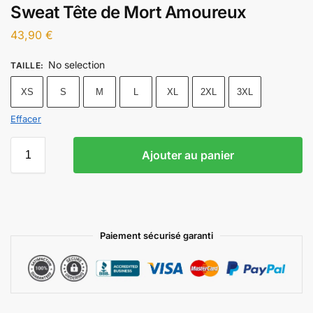
Sweat Tête de Mort Amoureux
43,90
€
No selection
TAILLE
:
XS
S
M
L
XL
2XL
3XL
Effacer
Ajouter au panier
Paiement sécurisé garanti