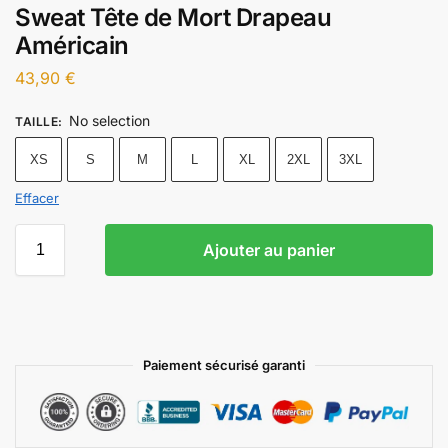
Sweat Tête de Mort Drapeau
Américain
43,90
€
No selection
TAILLE
:
XS
S
M
L
XL
2XL
3XL
Effacer
Ajouter au panier
Paiement sécurisé garanti