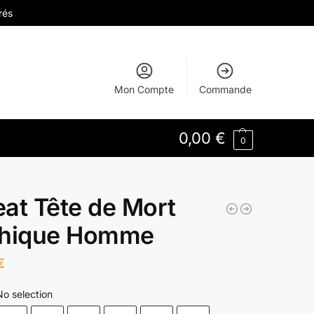
rés
Mon Compte
Commande
0,00
€
0
at Tête de Mort
hique Homme
€
No selection