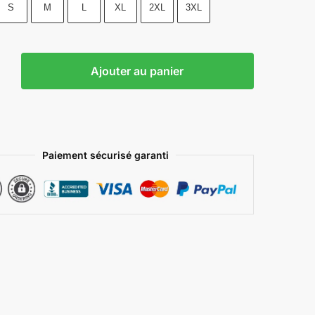
S
M
L
XL
2XL
3XL
Ajouter au panier
Paiement sécurisé garanti