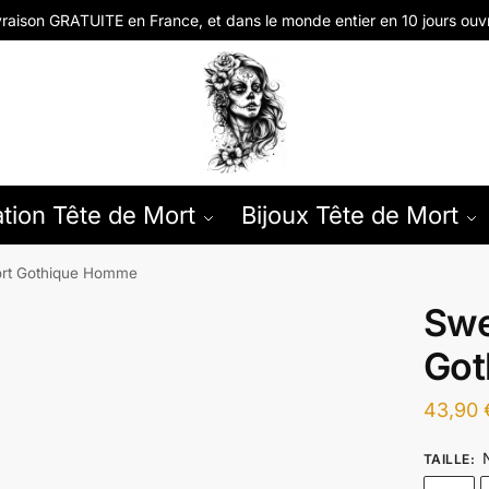
vraison GRATUITE en
France, et dans le monde entier en
10 jours ouv
tion Tête de Mort
Bijoux Tête de Mort
ort Gothique Homme
Swe
Got
43,90
TAILLE
: