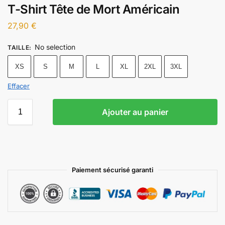
T-Shirt Tête de Mort Américain
27,90
€
No selection
TAILLE
:
XS
S
M
L
XL
2XL
3XL
Effacer
Ajouter au panier
Paiement sécurisé garanti