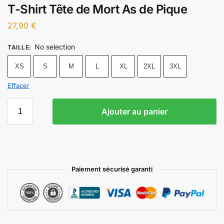
T-Shirt Tête de Mort As de Pique
27,90
€
No selection
TAILLE
:
XS
S
M
L
XL
2XL
3XL
Effacer
Ajouter au panier
Paiement sécurisé garanti