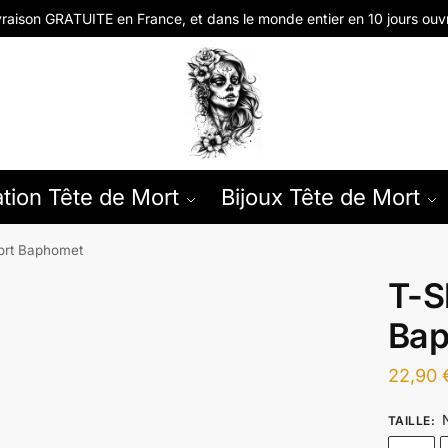
vraison GRATUITE en
France, et dans le monde entier en
10 jours ouv
tion Tête de Mort
Bijoux Tête de Mort
Mort Baphomet
T-S
Ba
22,90
TAILLE
: