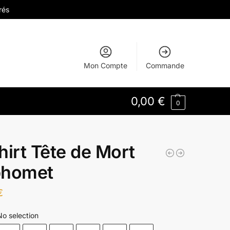
rés
Mon Compte
Commande
0,00
€
0
hirt Tête de Mort
phomet
€
No selection