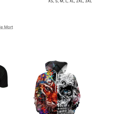
XS, S, M, L, XL, 2XL, 3XL
de Mort