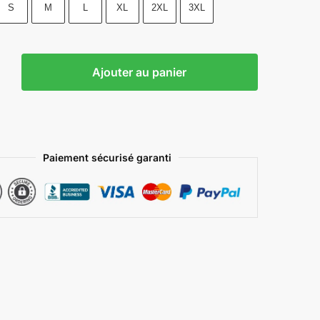
S
M
L
XL
2XL
3XL
Ajouter au panier
Paiement sécurisé garanti