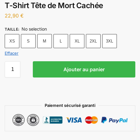
T-Shirt Tête de Mort Cachée
22,90
€
No selection
TAILLE
:
XS
S
M
L
XL
2XL
3XL
Effacer
Ajouter au panier
Paiement sécurisé garanti