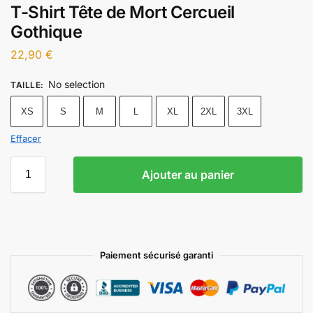
T-Shirt Tête de Mort Cercueil
Gothique
22,90
€
No selection
TAILLE
:
XS
S
M
L
XL
2XL
3XL
Effacer
Ajouter au panier
Paiement sécurisé garanti