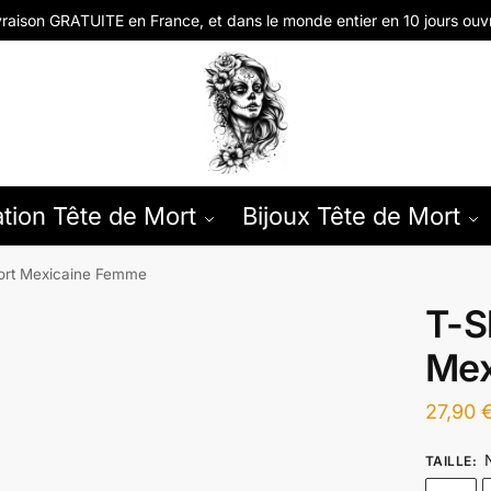
vraison GRATUITE en
France, et dans le monde entier en
10 jours ouv
tion Tête de Mort
Bijoux Tête de Mort
Mort Mexicaine Femme
T-S
Mex
27,90
TAILLE
: