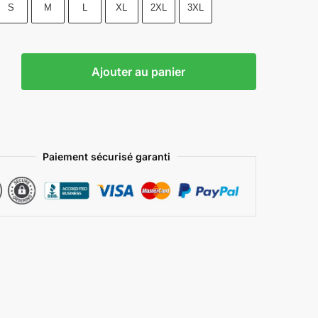
S
M
L
XL
2XL
3XL
Ajouter au panier
Paiement sécurisé garanti