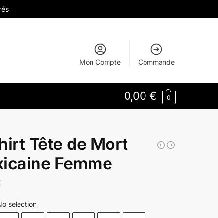
rés
Mon Compte
Commande
0,00
€
0
hirt Tête de Mort
icaine Femme
€
No selection