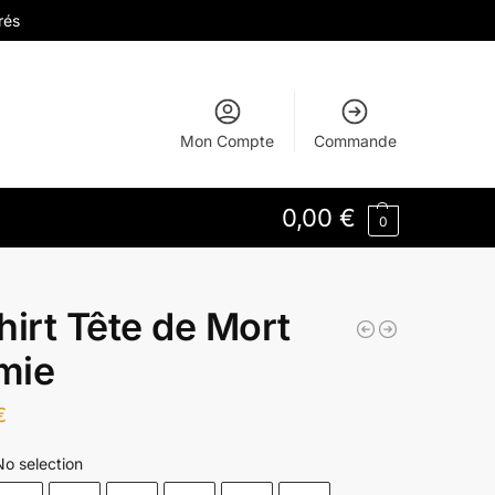
rés
Mon Compte
Commande
0,00
€
0
hirt Tête de Mort
mie
€
No selection