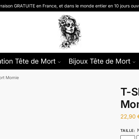
vraison GRATUITE en
France, et dans le monde entier en
10 jours ouv
tion Tête de Mort
Bijoux Tête de Mort
ort Momie
T-S
Mo
22,90
TAILLE
: