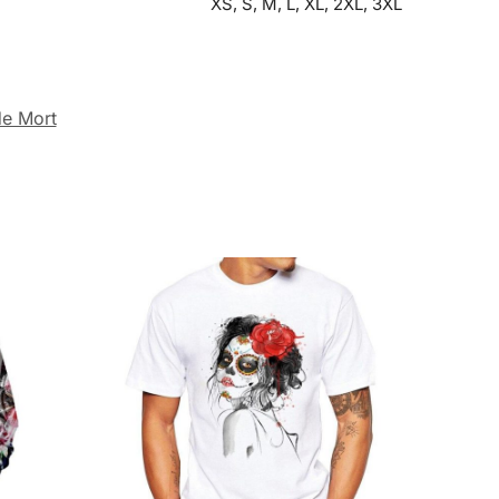
XS, S, M, L, XL, 2XL, 3XL
de Mort