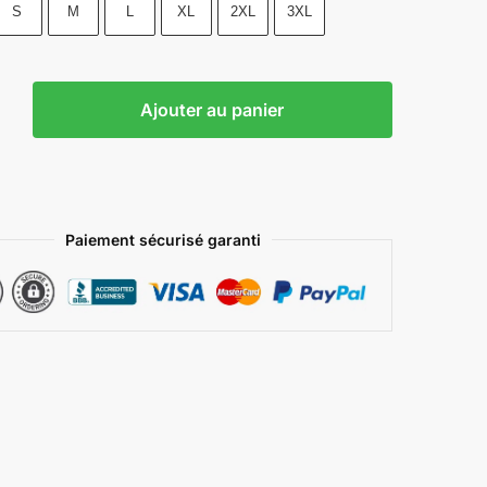
S
M
L
XL
2XL
3XL
Ajouter au panier
Paiement sécurisé garanti