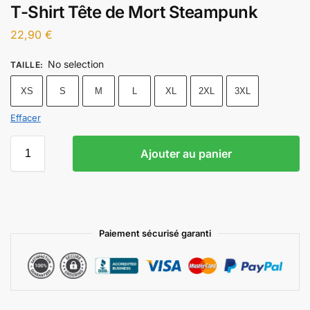
T-Shirt Tête de Mort Steampunk
22,90
€
No selection
TAILLE
:
XS
S
M
L
XL
2XL
3XL
Effacer
Ajouter au panier
Paiement sécurisé garanti