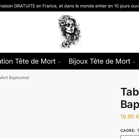
vraison GRATUITE en
France, et dans le monde entier en
10 jours ouv
tion Tête de Mort
Bijoux Tête de Mort
 Mort Baphomet
Tab
Ba
19,90
CADRE
: