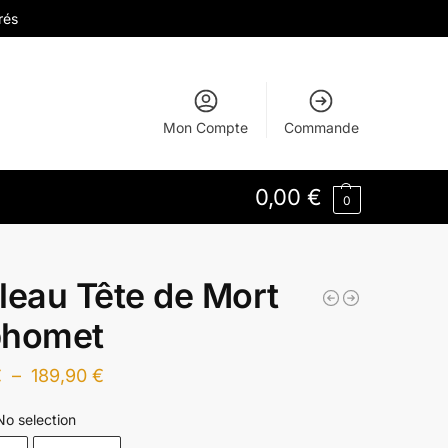
rés
Mon Compte
Commande
0,00
€
0
leau Tête de Mort
phomet
€
–
189,90
€
No selection