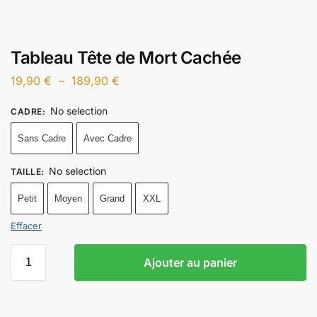
Tableau Tête de Mort Cachée
19,90
€
–
189,90
€
No selection
CADRE
:
Sans Cadre
Avec Cadre
No selection
TAILLE
:
Petit
Moyen
Grand
XXL
Effacer
Ajouter au panier