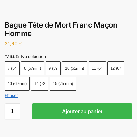
Bague Tête de Mort Franc Maçon
Homme
21,90
€
No selection
TAILLE
:
7 (54
8 (57mm)
9 (59
10 (62mm)
11 (64
12 (67
13 (69mm)
14 (72
15 (75 mm)
Effacer
Ajouter au panier