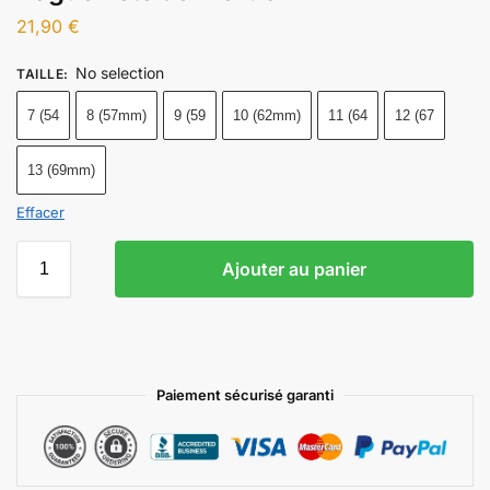
21,90
€
No selection
TAILLE
:
7 (54
8 (57mm)
9 (59
10 (62mm)
11 (64
12 (67
13 (69mm)
Effacer
Ajouter au panier
Paiement sécurisé garanti