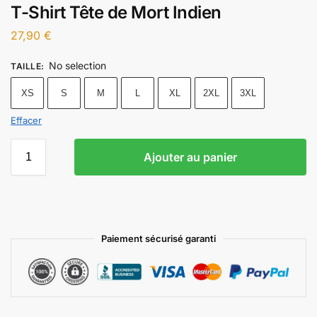
T-Shirt Tête de Mort Indien
27,90
€
No selection
TAILLE
:
XS
S
M
L
XL
2XL
3XL
Effacer
Ajouter au panier
Paiement sécurisé garanti