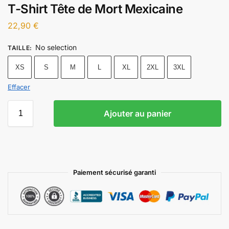
T-Shirt Tête de Mort Mexicaine
22,90
€
No selection
TAILLE
:
XS
S
M
L
XL
2XL
3XL
Effacer
Ajouter au panier
Paiement sécurisé garanti