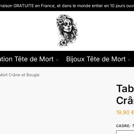
vraison GRATUITE en
France, et dans le monde entier en
10 jours ouv
tion Tête de Mort
Bijoux Tête de Mort
Mort Crâne et Bougie
Tab
Crâ
19,90
CADRE
: