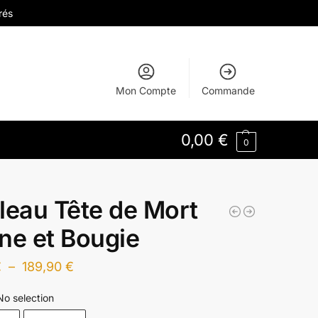
rés
Mon Compte
Commande
0,00
€
0
leau Tête de Mort
ne et Bougie
€
–
189,90
€
No selection