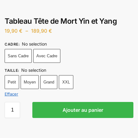
Tableau Tête de Mort Yin et Yang
19,90
€
–
189,90
€
No selection
CADRE
:
Sans Cadre
Avec Cadre
No selection
TAILLE
:
Petit
Moyen
Grand
XXL
Effacer
Ajouter au panier