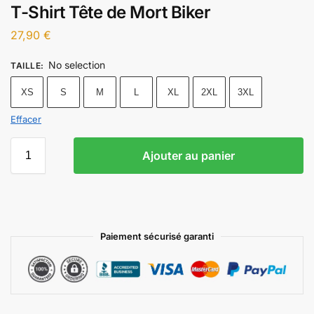
T-Shirt Tête de Mort Biker
27,90
€
No selection
TAILLE
:
XS
S
M
L
XL
2XL
3XL
Effacer
Ajouter au panier
Paiement sécurisé garanti